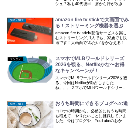
シュ？私も40代後半、肩から汗が吹き出
るような感覚を経験しました。最初は
「疲れかな」「歳のせいかな」と思いな
がらやり過ごしていたのですが、気づけ
amazon fire tv stickで大画面でみ
SIM・NET
ばそれがホットフラッシュ...
る！ストリーミング機器を選ぶ
amazon fire tv stick/配信サービスを楽し
むストリーミング, 1人でも、家族でも快
適です！大画面で“みたい“をかなえる！単
刀直入、もっと前から かっとけば良かっ
た〜、と思うありがたい商品！自宅では
もちろん、パソコンが苦手な...
スマホでMLBワールドシリーズ
エンタメ
2026を観る、Netflixかな〜お得
なキャンペーンが！
スマホでMLBワールドシリーズ2026を観
る、今回はNetflixが独占しました
ね。。。スマホでMLBワールドシリーズ
2026を観る、Netflixになりましたね〜こ
れはもう、仕方がないので、早々に入
り、みたかった映画や、オリジナル映
おうち時間にできるブログへの道
SIM・NET
画？を...
コロナの時期から、必然的におうち時間
も増えて、やりたいことに挑戦していま
した。今はブログや、YouTubeのおかげ
で、調べたり探したりするだけで学べる
情報が溢れています。そこから選んでい
くのが大事なんだと思いますが、ほんと