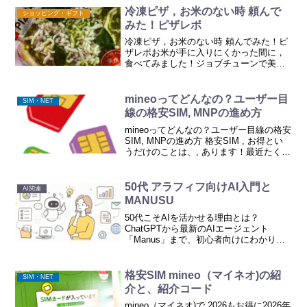
便利になりました。...
冷凍ピザ，お米のない時 頼んで
ショッピング・ギフト
みた！ピザレボ
冷凍ピザ，お米のない時 頼んでみた！ピ
ザレボお米が手に入りにくかった間に，
食べてみました！ジョブチューンで美味
しそうなピザ特集やってました！こだわ
りの作り方，パッケージの簡素化，工夫
が凝らされたピザは，トースターで焼く
mineoってどんなの？ユーザー目
SIM・NET
ことを想定されて造られ...
線の格安SIM, MNPの進め方
mineoってどんなの？ユーザー目線の格安
SIM, MNPの進め方 格安SIM , お得とい
うだけのことは、, あります！最近たくさ
んの格安SIMが出てますね！“お得です
か？“と、mineoを使ってるので よくどん
な使用感か聞かれます。mi...
50代 アラフィフ向けAI入門と
AI関連
MANUSU
50代こそAIを活かせる理由とは？
ChatGPTから最新のAIエージェント
「Manus」まで、初心者向けにわかりや
すく解説。AIは難しくない。豊富な経験
とAIの力を組み合わせて、人生をもっと
豊かに。
格安SIM mineo（マイネオ)の紹
SIM・NET
介と、紹介コード
mineo（マイネオ)で 2026もお得に2026年