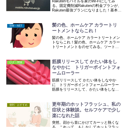
Rakutenモバイルを家のWi-Fiにしてみ
る。固定費削減Rakutenの料金プランが、
Rakuten最強プランになりました！基本の
料金そのまま、最大 データ高速無制
限,2,980円/月 （税込3,278円、通話料等
別）使わなければ、3G...
髪の色、ホームケア カラートリ
SIM・NET
ートメントならこれ！
髪の色、ホームケア カラートリートメン
トならこれ！髪の色、ホームケア カラー
トリートメントをのせてみる。ツートン
のカラーや、インナーカラー、よく見か
けますね。全体に色を変えると、仕事
や、ご近所でびっくりされるという方に
筋膜リリースして かたい体をし
ひざ・間接
は、部分的な、ブリーチ...
なやかに トリガーポイントフォ
ームローラー
筋膜リリースして かたい体をしなやか
に トリガーポイントフォームローラー
筋膜をリリースして、かたい体をしなや
かに！筋膜って何かな？筋膜とは筋肉を
包む膜のことで、柔らかい組織なので、
癒着しやすい特徴があります。この筋膜
更年期のホットフラッシュ、私の
便利・おすすめ
の委縮や癒着が時にコリや...
症状と体験談。セルフケアで少し
楽になれた話
突然、顔から首にかけてカーッと熱くな
る…これって、もしかしてホットフラッ