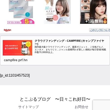
クラウドファンディング - CAMPFIRE (キャンプファイヤ
ー)
国内最大級クラウドファンディング。最新ガジェット、ご当地グルメ、
エンタメ、まちづくり…ジャンル規模問わず新しい挑戦が毎日登場!掲載
件数70,000件以上。
campfire.prf.hn
[p_id:1101l457523]
とこぷるブログ 〜日々これ好日〜
サイトマップ
お問合せ