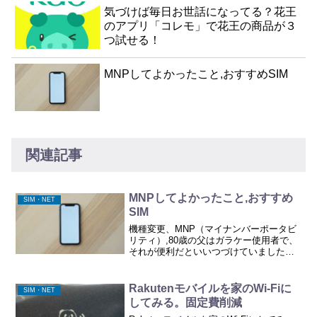
気づけば毎日お世話になってる？花王
のアプリ「コレモ」で花王の商品が３
つ試せる！
MNPしてよかったこと,おすすめSIM
関連記事
MNPしてよかったこと,おすすめ
SIM・NET
SIM
機種変更、MNP（マイナンバーポータビ
リティ）,80歳の父はガラケー使用者で、
それが便利だといいつづけていました
が、Wi-Fi下で使っていた、お下がりの
iPhoneとiPadに mineoのデータSIMをい
れたものに利便性を感じたようで、た...
Rakutenモバイルを家のWi-Fiに
SIM・NET
してみる。固定費削減