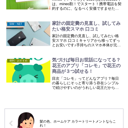
は、mineo割！でスタート！携帯電話を契
約するのに、なるべく安価ですませた
い。速度は中程度でも十分、機種はまだ
現役。子供や親にお下がりを持ってもら
う、など、SIMのこうかんや e-SIM...
家計の固定費の見直し、試してみ
SIM・NET
たい格安スマホ 口コミ
家計の固定費の見直し、試してみたい格
安スマホ 口コミキャリアから移ってずっ
とお安いです♪手持ちのスマホ本体が元気
で、SIMロック解除（SIMフリー）され
て、各社の対応機種に当てはまれば、キ
ャリアのサブブランドや、MVNOのお得
気づけば毎日お世話になってる？
便利・おすすめ
なSIMプラン...
花王のアプリ「コレモ」で花王の
商品が３つ試せる！
目次「コレモ」ってどんなアプリ？毎日
の暮らしにそっと寄り添う存在シンプル
で続けやすいのがうれしい花王だからこ
その安心感まとめ：意外と身近な花王の
ある暮らし1. 「コレモ」ってどんなアプ
リ？「コレモ」は、花王が公式に提供し
ている暮らしサポート...
髪の色、ホームケア カラートリートメントならこ
れ！